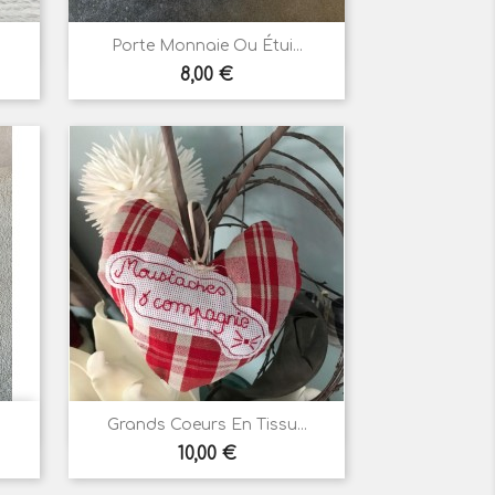

Aperçu rapide
Porte Monnaie Ou Étui...
Prix
8,00 €

Aperçu rapide
Grands Coeurs En Tissu...
Prix
10,00 €