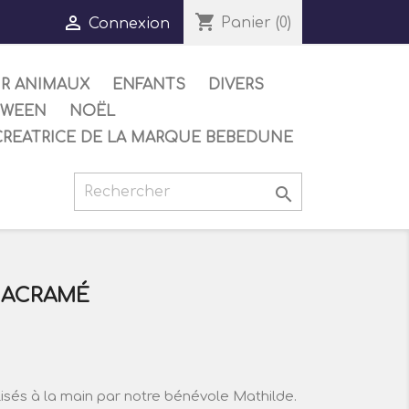
shopping_cart

Panier
(0)
Connexion
UR ANIMAUX
ENFANTS
DIVERS
OWEEN
NOËL
CREATRICE DE LA MARQUE BEBEDUNE

MACRAMÉ
sés à la main par notre bénévole Mathilde.