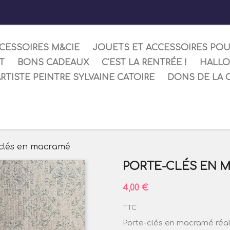
CESSOIRES M&CIE
JOUETS ET ACCESSOIRES PO
T
BONS CADEAUX
C'EST LA RENTRÉE !
HALL
ARTISTE PEINTRE SYLVAINE CATOIRE
DONS DE LA 
clés en macramé
PORTE-CLÉS EN 
4,00 €
TTC
Porte-clés en macramé réali