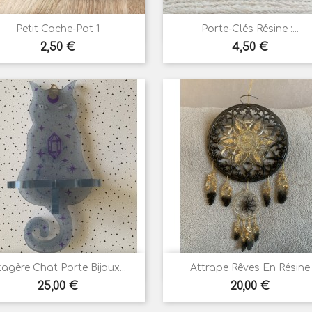


Aperçu rapide
Aperçu rapide
Petit Cache-Pot 1
Porte-Clés Résine :...
Prix
Prix
2,50 €
4,50 €


Aperçu rapide
Aperçu rapide
agère Chat Porte Bijoux...
Attrape Rêves En Résine
Prix
Prix
25,00 €
20,00 €