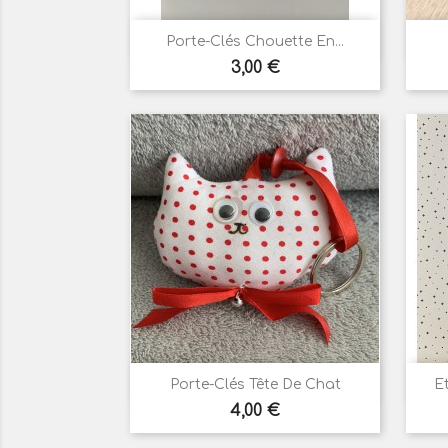

Aperçu rapide
Porte-Clés Chouette En...
Prix
3,00 €

Aperçu rapide
Porte-Clés Tête De Chat
Et
Prix
4,00 €