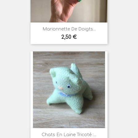
Marionnette De Doigts...
Prix
2,50 €
Chats En Laine Tricoté :...