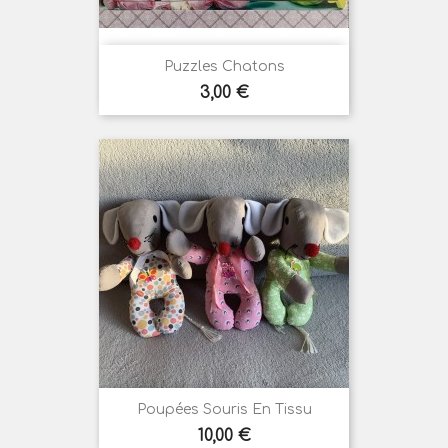
Puzzles Chatons
Prix
3,00 €
Poupées Souris En Tissu
Prix
10,00 €