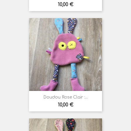
Prix
10,00 €
Doudou Rose Clair :...
Prix
10,00 €