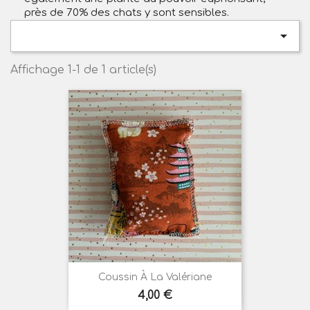
près de 70% des chats y sont sensibles.

Affichage 1-1 de 1 article(s)
Coussin À La Valériane
Prix
4,00 €