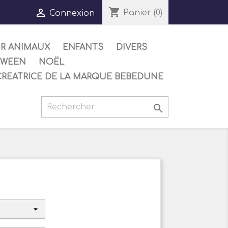
shopping_cart

Panier
(0)
Connexion
UR ANIMAUX
ENFANTS
DIVERS
OWEEN
NOËL
CREATRICE DE LA MARQUE BEBEDUNE
