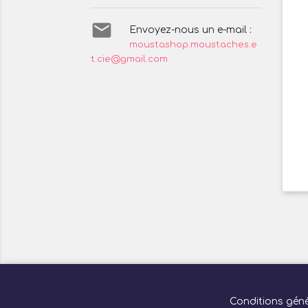

Envoyez-nous un e-mail :
moustashop.moustaches.e
t.cie@gmail.com
Conditions géné