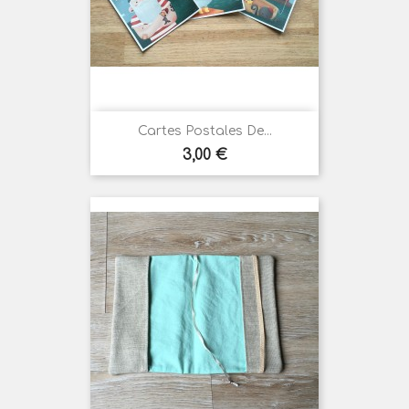
Cartes Postales De...
Prix
3,00 €