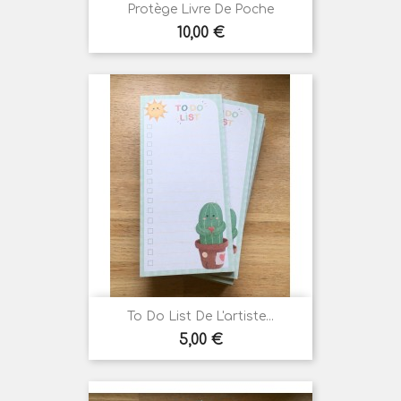
Protège Livre De Poche
Prix
10,00 €
To Do List De L'artiste...
Prix
5,00 €