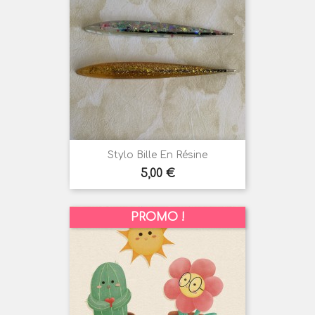
Stylo Bille En Résine
Prix
5,00 €
PROMO !