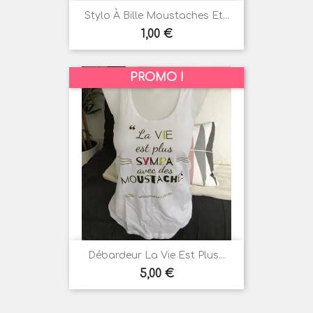
Stylo À Bille Moustaches Et...
Prix
1,00 €
PROMO !
Débardeur La Vie Est Plus...
Prix
5,00 €