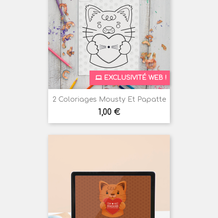
EXCLUSIVITÉ WEB !
2 Coloriages Mousty Et Papatte
Prix
1,00 €