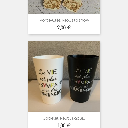
Porte-Clés Moustashow
Prix
2,00 €
Gobelet Réutilisable...
Prix
1,00 €