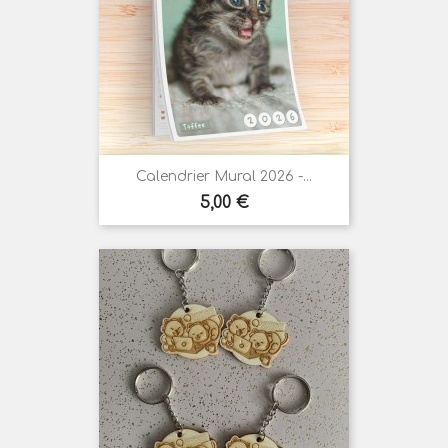
Calendrier Mural 2026 -...
Prix
5,00 €