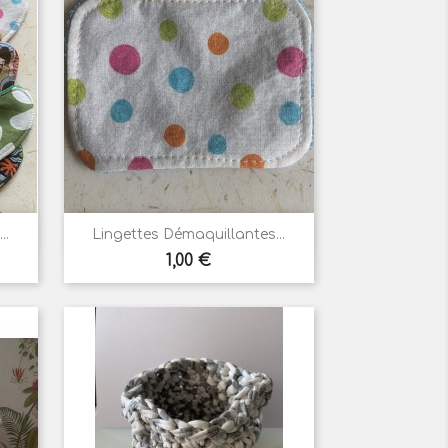

Aperçu rapide
..
Lingettes Démaquillantes...
Prix
1,00 €