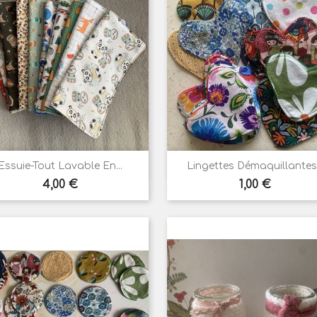


Aperçu rapide
Aperçu rapide
Essuie-Tout Lavable En...
Lingettes Démaquillantes.
Prix
Prix
4,00 €
1,00 €