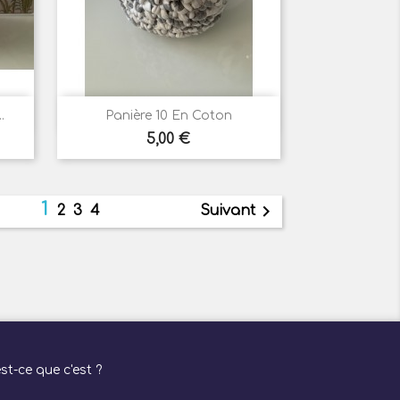

Aperçu rapide
.
Panière 10 En Coton
Prix
5,00 €
1

2
3
4
Suivant
t-ce que c'est ?