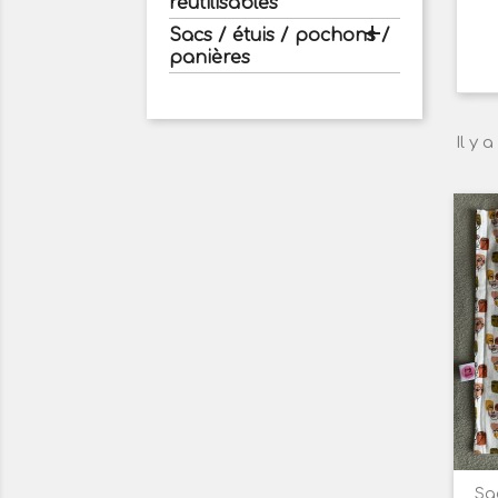
réutilisables

Sacs / étuis / pochons /
panières
Il y 
Sa