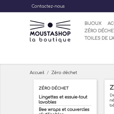
Contactez-nous
BIJOUX
AC
ZÉRO DÉCHE
TOILES DE L'
Accueil
Zéro déchet
Z
ZÉRO DÉCHET
De
Lingettes et essuie-tout
né
lavables
bé
Bee wraps et couvercles