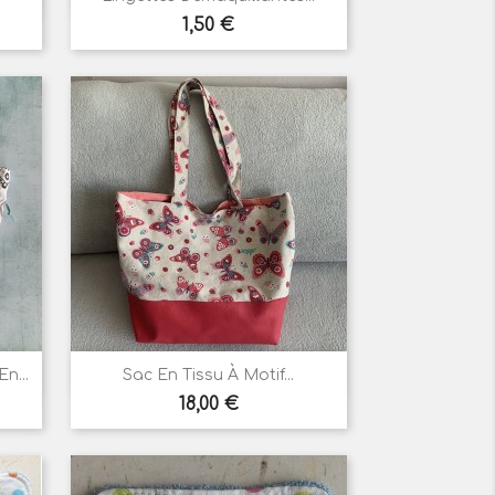
Prix
1,50 €

Aperçu rapide
n...
Sac En Tissu À Motif...
Prix
18,00 €