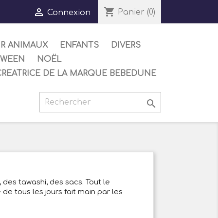
shopping_cart

Panier
(0)
Connexion
UR ANIMAUX
ENFANTS
DIVERS
OWEEN
NOËL
CREATRICE DE LA MARQUE BEBEDUNE

 des tawashi, des sacs. Tout le
e de tous les jours fait main par les