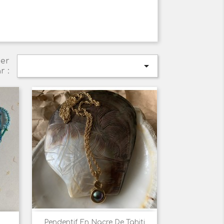
ier

r :

Aperçu rapide
Pendentif En Nacre De Tahiti