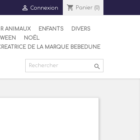
shopping_cart

Panier
(0)
Connexion
UR ANIMAUX
ENFANTS
DIVERS
OWEEN
NOËL
CREATRICE DE LA MARQUE BEBEDUNE
