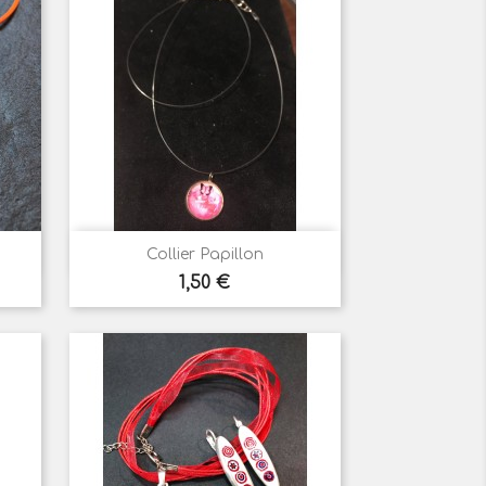

Aperçu rapide
Collier Papillon
Prix
1,50 €