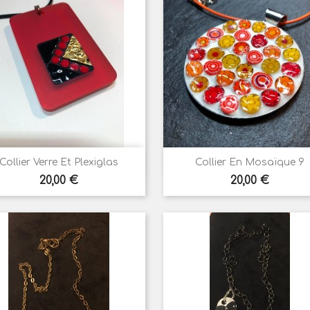


Aperçu rapide
Aperçu rapide
Collier Verre Et Plexiglas
Collier En Mosaïque 9
Prix
Prix
20,00 €
20,00 €