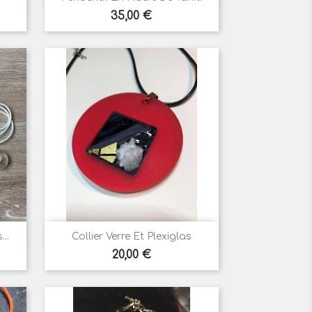
Prix
35,00 €

Aperçu rapide
..
Collier Verre Et Plexiglas
Prix
20,00 €