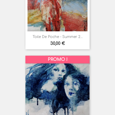
Toile De Poche - Summer 2...
Prix
30,00 €
PROMO !