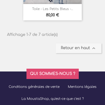
Toile - Les Petits Bleus -...
Prix
80,00 €
Affichage 1-7 de 7 article(s)

Retour en haut
QUI SOMMES-NOUS ?
Conditions générales de vente
Mentions légales
La MoustaShop, qu'est-ce que c'est ?