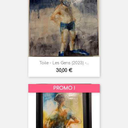
Toile - Les Gens (2023) -...
Prix
30,00 €
PROMO !