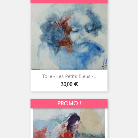
Toile - Les Petits Bleus -...
Prix
30,00 €
PROMO !