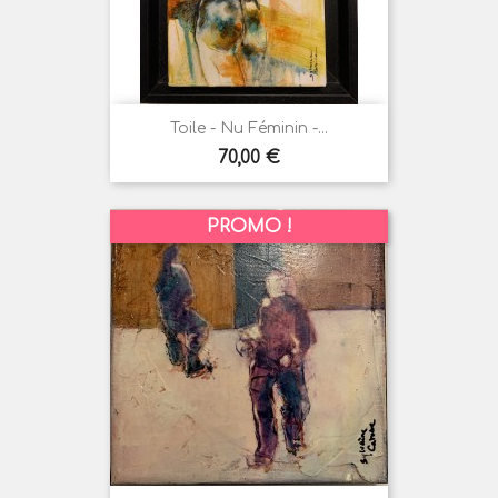
Toile - Nu Féminin -...
Prix
70,00 €
PROMO !