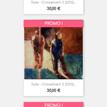
Toile - Croisement 3 (2015)...
Prix
30,00 €
PROMO !
Toile - Croisement 2 (2015)...
Prix
30,00 €
PROMO !