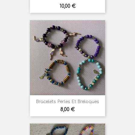
Prix
10,00 €
Bracelets Perles Et Breloques
Prix
8,00 €