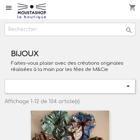
shopping_cart



BIJOUX
Faites-vous plaisir avec des créations originales
réalisées à la main par les fées de M&Cie

Affichage 1-12 de 104 article(s)