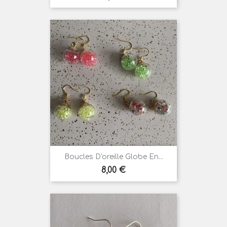
Boucles D'oreille Globe En...
Prix
8,00 €