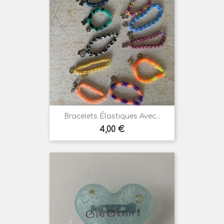
Bracelets Élastiques Avec...
Prix
4,00 €