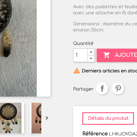
Avec des paillettes et feuil
avec une attache en fil dor
Dimensions : diamètre du ce
environ 30cm.
Quantité

AJOUTE

Derniers articles en sto
Partager

Détails du produit
Référence
LHKJOYOA