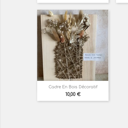

Aperçu rapide
Cadre En Bois Décoratif
Prix
10,00 €