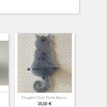

Aperçu rapide
Etagère Chat Porte Bijoux...
Prix
25,00 €