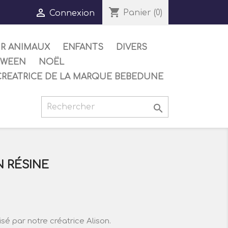
shopping_cart

Panier
(0)
Connexion
UR ANIMAUX
ENFANTS
DIVERS
OWEEN
NOËL
CREATRICE DE LA MARQUE BEBEDUNE

N RÉSINE
isé par notre créatrice Alison.