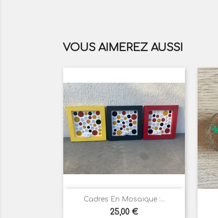
VOUS AIMEREZ AUSSI

Aperçu rapide
Cadres En Mosaïque :...
Prix
Rouge
Noir
Jaune
25,00 €