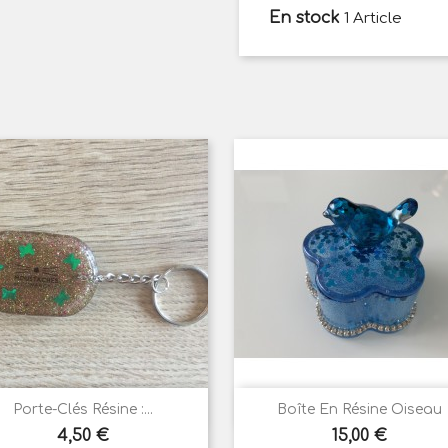
En stock
1 Article


Aperçu rapide
Aperçu rapide
Porte-Clés Résine :...
Boîte En Résine Oiseau
Prix
Prix
4,50 €
15,00 €