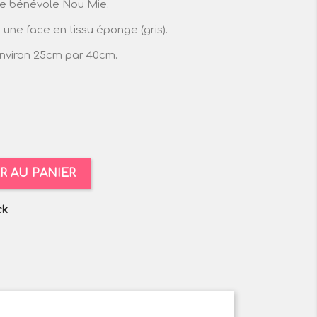
tre bénévole Nou Mie.
 une face en tissu éponge (gris).
 environ 25cm par 40cm.
R AU PANIER
ck