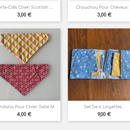


Aperçu rapide
Aperçu rapide
rte-Clés Chien Scottish :...
Chouchou Pour Cheveux :.
Prix
Prix
3,00 €
3,00 €


Aperçu rapide
Aperçu rapide
ndana Pour Chien Taille M
Set De 6 Lingettes...
Prix
Prix
4,00 €
9,00 €