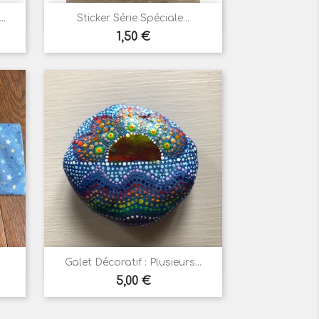

Aperçu rapide
..
Sticker Série Spéciale...
Prix
1,50 €

Aperçu rapide
Galet Décoratif : Plusieurs...
Prix
5,00 €