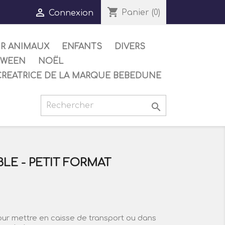
shopping_cart

Panier
(0)
Connexion
UR ANIMAUX
ENFANTS
DIVERS
OWEEN
NOËL
CREATRICE DE LA MARQUE BEBEDUNE

BLE - PETIT FORMAT
pour mettre en caisse de transport ou dans