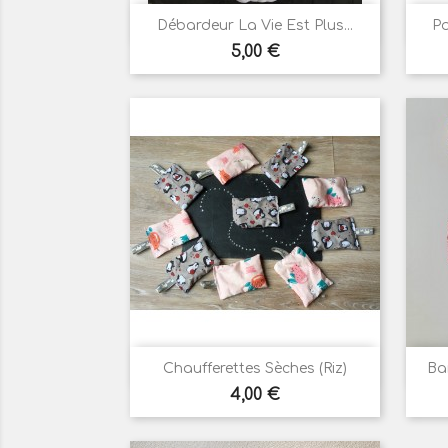

Aperçu rapide
Débardeur La Vie Est Plus...
Po
Prix
5,00 €

Aperçu rapide
Chaufferettes Sèches (riz)
Ba
Prix
4,00 €