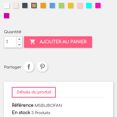
Blanc
Blanc
Noir
Orange
Bleu
Vert
Jaune
Rose
Turquoise
Fuchsia
Camel
cassé
Violet
Quantité

AJOUTER AU PANIER
Partager
Détails du produit
Référence
MSBIJBOFAN
En stock
3 Produits