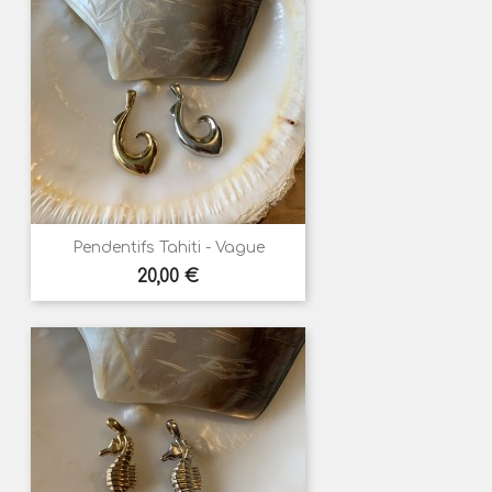
Pendentifs Tahiti - Vague
Prix
20,00 €