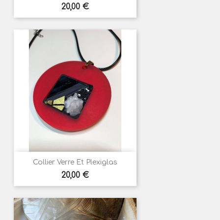
Prix
20,00 €
Collier Verre Et Plexiglas
Prix
20,00 €