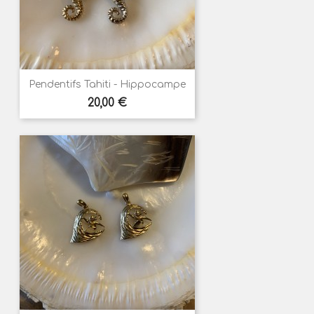
Pendentifs Tahiti - Hippocampe
Prix
20,00 €