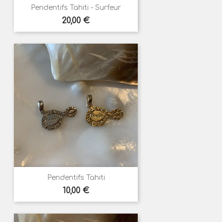
Pendentifs Tahiti - Surfeur
Prix
20,00 €
Pendentifs Tahiti
Prix
10,00 €